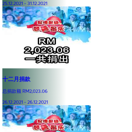
25.12.2021 - 31.12.2021
十二月捐款
总捐款额 RM2,023.06
26.12.2021 - 26.12.2021