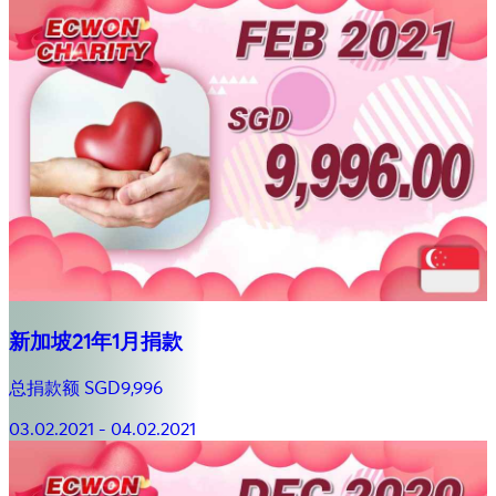
新加坡21年1月捐款
总捐款额 SGD9,996
03.02.2021 - 04.02.2021