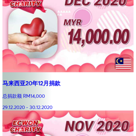
马来西亚20年12月捐款
总捐款额 RM14,000
29.12.2020 - 30.12.2020