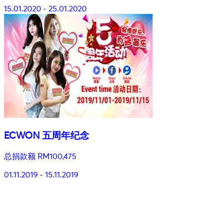
15.01.2020 - 25.01.2020
ECWON 五周年纪念
总捐款额 RM100,475
01.11.2019 - 15.11.2019