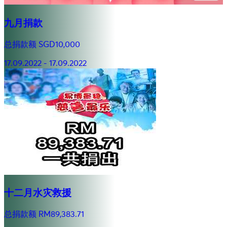
九月捐款
总捐款额 SGD10,000
17.09.2022 - 17.09.2022
十二月水灾救援
总捐款额 RM89,383.71