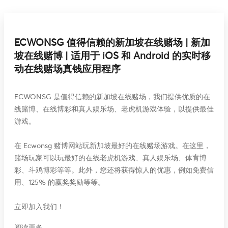
ECWONSG 值得信赖的新加坡在线赌场 | 新加
坡在线赌博 | 适用于 iOS 和 Android 的实时移
动在线赌场真钱应用程序
ECWONSG 是值得信赖的新加坡在线赌场，我们提供优质的在
线赌博、在线博彩和真人娱乐场、老虎机游戏体验，以提供最佳
游戏。
在 Ecwonsg 赌博网站玩新加坡最好的在线赌场游戏。在这里，
赌场玩家可以玩最好的在线老虎机游戏、真人娱乐场、体育博
彩、斗鸡博彩等等。此外，您还将获得惊人的优惠，例如免费信
用、125% 的赢奖奖励等等。
立即加入我们！
阅读更多