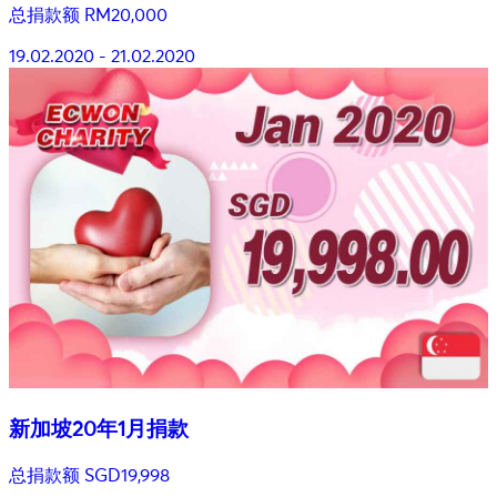
总捐款额 RM20,000
19.02.2020 - 21.02.2020
新加坡20年1月捐款
总捐款额 SGD19,998