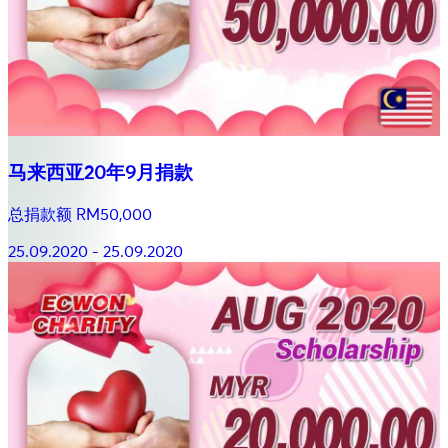
马来西亚20年9月捐款
总捐款额 RM50,000
25.09.2020 - 25.09.2020