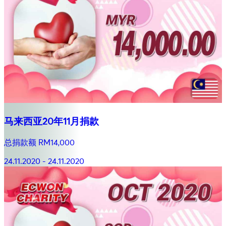
马来西亚20年11月捐款
总捐款额 RM14,000
24.11.2020 - 24.11.2020