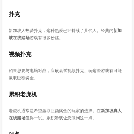
扑克
新加坡人热爱扑克，这种热爱已经持续了几代人。经典的
新加
坡在线赌场
游戏有很多粉丝。
视频扑克
如果您要与电脑对战，应该尝试视频扑克。玩这些游戏有可能
赢取巨额奖金。
累积老虎机
老虎机通常是希望赢取巨额奖金的玩家的选择。在
新加坡真人
在线赌场
值得一试。累积游戏让您做到这一点。