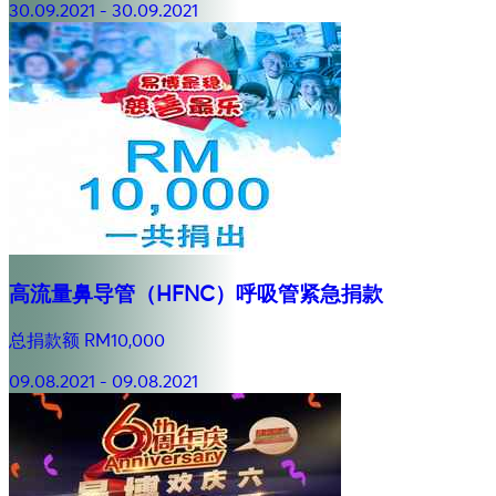
30.09.2021 - 30.09.2021
高流量鼻导管（HFNC）呼吸管紧急捐款
总捐款额 RM10,000
09.08.2021 - 09.08.2021