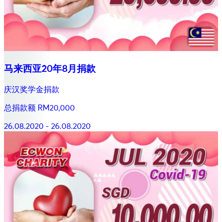
马来西亚20年8月捐款
庆汉奖学金捐款
总捐款额 RM20,000
26.08.2020 - 26.08.2020