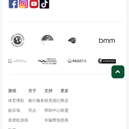
游戏
关于
支持
更多
体育博彩
银行服务
联系我们
商店
娱乐场
亮点
帮助中心
联盟
老虎机游戏
诈骗警报
慈善