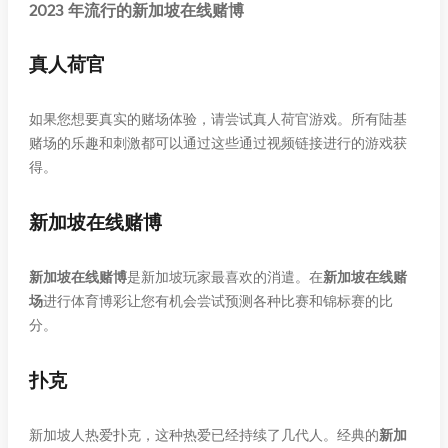
2023 年流行的新加坡在线赌博
真人荷官
如果您想要真实的赌场体验，请尝试真人荷官游戏。所有陆基
赌场的乐趣和刺激都可以通过这些通过视频链接进行的游戏获
得。
新加坡在线赌博
新加坡在线赌博
是新加坡玩家最喜欢的消遣。在
新加坡在线赌
场
进行体育博彩让您有机会尝试预测各种比赛和锦标赛的比
分。
扑克
新加坡人热爱扑克，这种热爱已经持续了几代人。经典的
新加