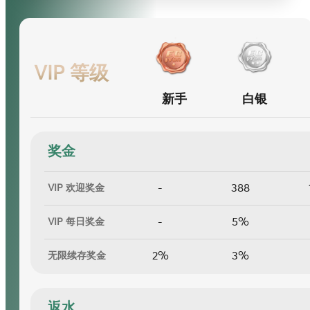
VIP 等级
新手
白银
奖金
-
388
VIP 欢迎奖金
-
5%
VIP 每日奖金
2%
3%
无限续存奖金
返水