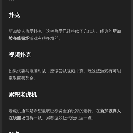
扑克
新加坡人热爱扑克，这种热爱已经持续了几代人。经典的
新加
坡在线赌场
游戏有很多粉丝。
视频扑克
如果您要与电脑对战，应该尝试视频扑克。玩这些游戏有可能
赢取巨额奖金。
累积老虎机
老虎机通常是希望赢取巨额奖金的玩家的选择。在
新加坡真人
在线赌场
值得一试。累积游戏让您做到这一点。