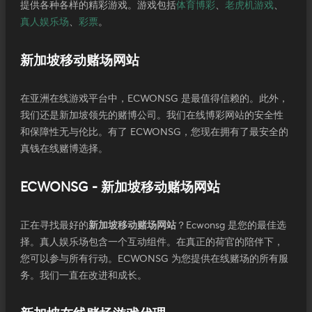
提供各种各样的精彩游戏。游戏包括
体育博彩
、
老虎机游戏
、
真人娱乐场
、
彩票
。
新加坡移动赌场网站
在亚洲在线游戏平台中，ECWONSG 是最值得信赖的。此外，
我们还是新加坡领先的赌博公司。我们在线博彩网站的安全性
和保障性无与伦比。有了 ECWONSG，您现在拥有了最安全的
真钱在线赌博选择。
ECWONSG - 新加坡移动赌场网站
正在寻找最好的
新加坡移动赌场网站
？Ecwonsg 是您的最佳选
择。真人娱乐场包含一个互动组件。在真正的荷官的陪伴下，
您可以参与所有行动。ECWONSG 为您提供在线赌场的所有服
务。我们一直在改进和成长。