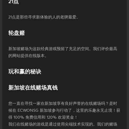
21点
21点是那些寻求新体验的人的老牌最爱。
轮盘赌
新加坡赌场为这款经典游戏预留了充足的空间。我们评价最高
的网站提供在线版本。
玩和赢的秘诀
新加坡在线赌场真钱
您一直在寻找一家在新加坡享有良好声誉的在线赌场吗？是时
候在 ECWONSG 新加坡参与行动了，这里的乐趣永无止境！获
得 100% 免费信用和 120% 欢迎奖金！
我们在线赌场的游戏是通过使用尖端技术实现的。我们的赌场