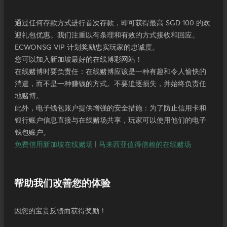
通过任何存款方式进行首次存款，即可获得最高 SGD 100 的欢
迎礼包优惠。我们注重以有条理和有效的方式接收和回应。
ECWONSG VIP 计划奖励忠实玩家的忠诚度。
您可以加入新加坡最好的在线博彩网站！
在线赌博时要负责任：在线赌博应该是一种有趣和令人愉快的
消遣，而不是一种赚钱的方式。不要追逐损失，并始终负责任
地赌博。
此外，电子钱包账户提供增强的安全措施：为了防止信用卡和
银行账户信息直接与在线赌场共享，玩家可以使用他们的电子
钱包账户。
免费信用新加坡在线赌场
|
马来西亚值得信赖的在线赌场
帮助我们改善您的体验
因您的宝贵反馈而获得奖励！